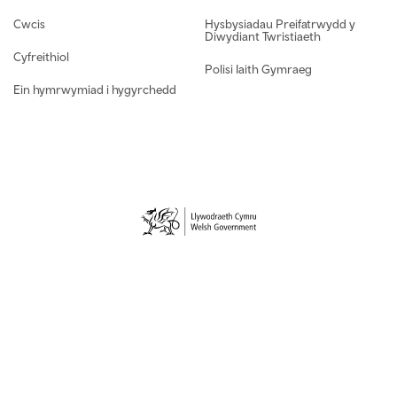
Footer navigation
Cwcis
Hysbysiadau Preifatrwydd y
Diwydiant Twristiaeth
Cyfreithiol
Polisi Iaith Gymraeg
Ein hymrwymiad i hygyrchedd