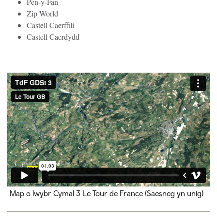
Pen-y-Fan
Zip World
Castell Caerffili
Castell Caerdydd
Map o lwybr Cymal 3 Le Tour de France (Saesneg yn unig)