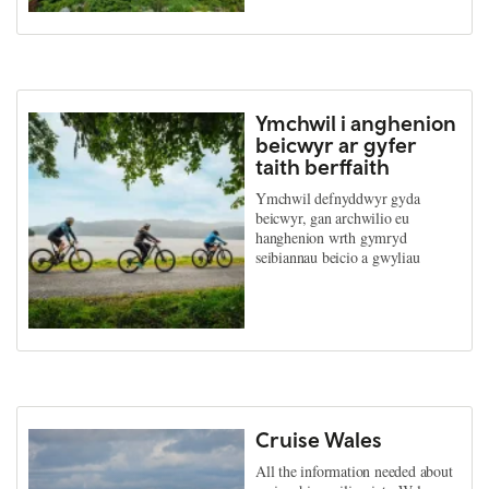
Ymchwil i anghenion
beicwyr ar gyfer
taith berffaith
Ymchwil defnyddwyr gyda
beicwyr, gan archwilio eu
hanghenion wrth gymryd
seibiannau beicio a gwyliau
Cruise Wales
All the information needed about