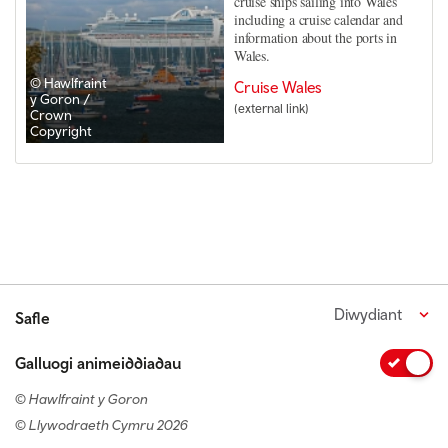
cruise ships sailing into Wales
including a cruise calendar and
information about the ports in
Wales.
© Hawlfraint
Cruise Wales
y Goron /
(external link)
Crown
Copyright
Diwydiant
Safle
Galluogi animeiddiadau
© Hawlfraint y Goron
© Llywodraeth Cymru 2026