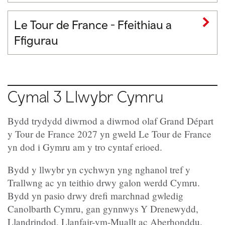
Le Tour de France - Ffeithiau a
Ffigurau
Cymal 3 Llwybr Cymru
Bydd trydydd diwrnod a diwrnod olaf Grand Départ
y Tour de France 2027 yn gweld Le Tour de France
yn dod i Gymru am y tro cyntaf erioed.
Bydd y llwybr yn cychwyn yng nghanol tref y
Trallwng ac yn teithio drwy galon werdd Cymru.
Bydd yn pasio drwy drefi marchnad gwledig
Canolbarth Cymru, gan gynnwys Y Drenewydd,
Llandrindod, Llanfair-ym-Muallt ac Aberhonddu.