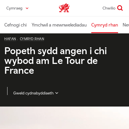
Skip
Cymraeg
Chwilio
Diwydiant home
to
main
content
Cefnogi chi
Ymchwil a mewnwelediadau
Cymryd rhan
Ne
HAFAN
CYMRYD RHAN
Popeth sydd angen i chi
wybod am Le Tour de
France
Gweld cydnabyddiaeth