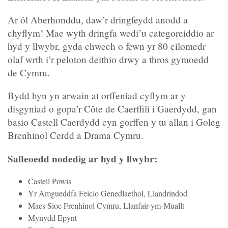
Ar ôl Aberhonddu, daw’r dringfeydd anodd a
chyflym! Mae wyth dringfa wedi’u categoreiddio ar
hyd y llwybr, gyda chwech o fewn yr 80 cilomedr
olaf wrth i’r peloton deithio drwy a thros gymoedd
de Cymru.
Bydd hyn yn arwain at orffeniad cyflym ar y
disgyniad o gopa’r Côte de Caerffili i Gaerdydd, gan
basio Castell Caerdydd cyn gorffen y tu allan i Goleg
Brenhinol Cerdd a Drama Cymru.
Safleoedd nodedig ar hyd y llwybr:
Castell Powis
Yr Amgueddfa Feicio Genedlaethol, Llandrindod
Maes Sioe Frenhinol Cymru, Llanfair-ym-Muallt
Mynydd Epynt