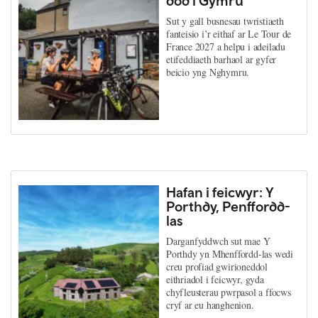
dod i Gymru
Sut y gall busnesau twristiaeth
fanteisio i’r eithaf ar Le Tour de
France 2027 a helpu i adeiladu
etifeddiaeth barhaol ar gyfer
beicio yng Nghymru.
Hafan i feicwyr: Y
Porthdy, Penffordd-
las
Darganfyddwch sut mae Y
Porthdy yn Mhenffordd-las wedi
creu profiad gwirioneddol
eithriadol i feicwyr, gyda
chyfleusterau pwrpasol a ffocws
cryf ar eu hanghenion.