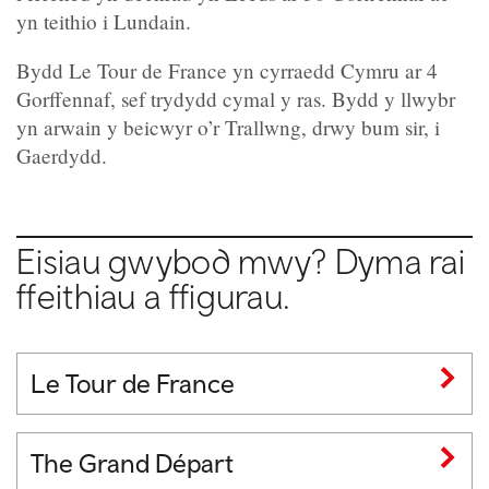
yn teithio i Lundain.
Bydd Le Tour de France yn cyrraedd Cymru ar 4
Gorffennaf, sef trydydd cymal y ras. Bydd y llwybr
yn arwain y beicwyr o’r Trallwng, drwy bum sir, i
Gaerdydd.
Eisiau gwybod mwy? Dyma rai
ffeithiau a ffigurau.
Le Tour de France
The Grand Départ