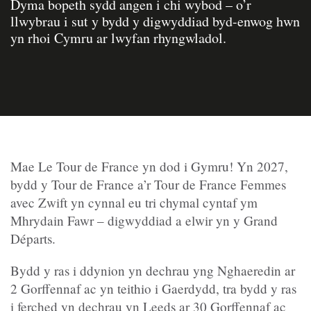
Dyma bopeth sydd angen i chi wybod – o’r
llwybrau i sut y bydd y digwyddiad byd-enwog hwn
yn rhoi Cymru ar lwyfan rhyngwladol.
Mae Le Tour de France yn dod i Gymru! Yn 2027,
bydd y Tour de France a’r Tour de France Femmes
avec Zwift yn cynnal eu tri chymal cyntaf ym
Mhrydain Fawr – digwyddiad a elwir yn y Grand
Départs.
Bydd y ras i ddynion yn dechrau yng Nghaeredin ar
2 Gorffennaf ac yn teithio i Gaerdydd, tra bydd y ras
i ferched yn dechrau yn Leeds ar 30 Gorffennaf ac