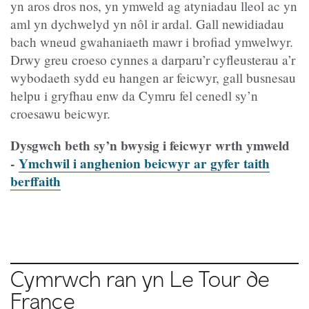
yn aros dros nos, yn ymweld ag atyniadau lleol ac yn
aml yn dychwelyd yn nôl ir ardal. Gall newidiadau
bach wneud gwahaniaeth mawr i brofiad ymwelwyr.
Drwy greu croeso cynnes a darparu’r cyfleusterau a’r
wybodaeth sydd eu hangen ar feicwyr, gall busnesau
helpu i gryfhau enw da Cymru fel cenedl sy’n
croesawu beicwyr.
Dysgwch beth sy’n bwysig i feicwyr wrth ymweld
-
Ymchwil i anghenion beicwyr ar gyfer taith
berffaith
Cymrwch ran yn Le Tour de
France