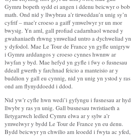
Gymru bopeth sydd ei angen i ddenu beicwyr o bob
math. Ond nid y llwybrau a’r tirweddau’n unig sy’n
cyfrif – mae’r croeso a gaiff ymwelwyr yr un mor
bwysig. Yn aml, gall profiad cadarnhaol wneud y
gwahaniaeth rhwng ymweliad untro a dychweliad yn
y dyfodol. Mae Le Tour de France yn gyfle unigryw
i Gymru arddangos y croeso cynnes hwnnw ar
lwyfan y byd. Mae hefyd yn gyfle i fwy o fusnesau
ddeall gwerth y farchnad feicio a manteisio ar y
buddion y gall eu cynnig, nid yn unig yn ystod y ras
ond am flynyddoedd i ddod.
Nid yw’r cyfle hwn wedi’i gyfyngu i fusnesau ar hyd
llwybr y ras yn unig. Gall busnesau twristiaeth a
lletygarwch ledled Cymru elwa ar y sylw a’r
ymwelwyr y bydd Le Tour de France yn eu denu.
Bydd beicwyr yn chwilio am leoedd i fwyta ac yfed,