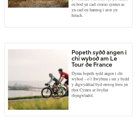
eu bod yn cael croeso cynnes ac
yn cael eu hannog i aros yn
hirach.
Popeth sydd angen i
chi wybod am Le
Tour de France
Dyma bopeth sydd angen i chi
wybod – o’r llwybrau i sut y bydd
y digwyddiad byd-enwog hwn yn
rhoi Cymru ar lwyfan
rhyngwladol.