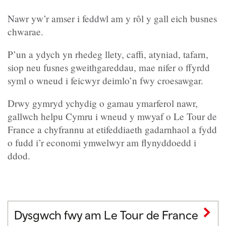
Nawr yw’r amser i feddwl am y rôl y gall eich busnes
chwarae.
P’un a ydych yn rhedeg llety, caffi, atyniad, tafarn,
siop neu fusnes gweithgareddau, mae nifer o ffyrdd
syml o wneud i feicwyr deimlo’n fwy croesawgar.
Drwy gymryd ychydig o gamau ymarferol nawr,
gallwch helpu Cymru i wneud y mwyaf o Le Tour de
France a chyfrannu at etifeddiaeth gadarnhaol a fydd
o fudd i’r economi ymwelwyr am flynyddoedd i
ddod.
Dysgwch fwy am Le Tour de France