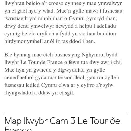
llwybrau beicio a’r croeso cynnes y mae ymwelwyr
yn ei gael hyd y wlad. Mae’n gyfle mawr i fusnesau
twristiaeth ym mhob rhan o Gymru gymryd rhan,
drwy denu ymwelwyr newydd a helpu i adeiladu
cynnig beicio cryfach a fydd yn sicrhau buddion
hirdymor ymhell ar ôl i'r ras ddod i ben.
Ble bynnag mae eich busnes yng Nghymru, bydd
llwybr Le Tour de France o fewn tua dwy awr i chi.
Mae hyn yn gwneud y digwyddiad yn gyfle
cenedlaethol gyda manteision lleol, gan roi cyfle i
fusnesau ledled Cymru elwa ar y cyffro a’r sylw
rhyngwladol a ddaw yn ei sgil.
Map llwybr Cam 3 Le Tour de
France