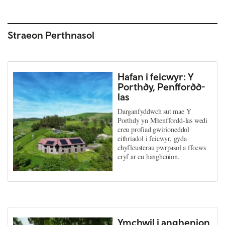
Straeon Perthnasol
Hafan i feicwyr: Y
Porthdy, Penffordd-
las
Darganfyddwch sut mae Y
Porthdy yn Mhenffordd-las wedi
creu profiad gwirioneddol
eithriadol i feicwyr, gyda
chyfleusterau pwrpasol a ffocws
cryf ar eu hanghenion.
Ymchwil i anghenion