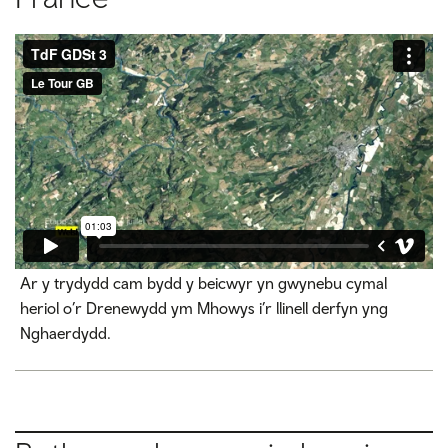
Ar y trydydd cam bydd y beicwyr yn gwynebu cymal
heriol o’r Drenewydd ym Mhowys i’r llinell derfyn yng
Nghaerdydd.