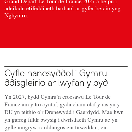
Grand Départ Le Tour de France 2027 a helpu i
adeiladu etifeddiaeth barhaol ar gyfer beicio yng
Nghymru.
Cyfle hanesyddol i Gymru
ddisgleirio ar lwyfan y byd
Yn 2027, bydd Cymru’n croesawu Le Tour de
France am y tro cyntaf, gyda cham olaf y ras yn y
DU yn teithio o’r Drenewydd i Gaerdydd. Mae hwn
yn garreg filltir bwysig i dwristiaeth Cymru ac yn
gyfle unigryw i arddangos ein tirweddau, ein