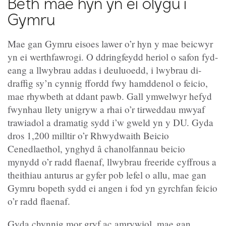
Beth mae hyn yn ei olygu i
Gymru
Mae gan Gymru eisoes lawer o’r hyn y mae beicwyr
yn ei werthfawrogi. O ddringfeydd heriol o safon fyd-
eang a llwybrau addas i deuluoedd, i lwybrau di-
draffig sy’n cynnig ffordd fwy hamddenol o feicio,
mae rhywbeth at ddant pawb. Gall ymwelwyr hefyd
fwynhau llety unigryw a rhai o’r tirweddau mwyaf
trawiadol a dramatig sydd i’w gweld yn y DU. Gyda
dros 1,200 milltir o’r Rhwydwaith Beicio
Cenedlaethol, ynghyd â chanolfannau beicio
mynydd o’r radd flaenaf, llwybrau freeride cyffrous a
theithiau anturus ar gyfer pob lefel o allu, mae gan
Gymru bopeth sydd ei angen i fod yn gyrchfan feicio
o’r radd flaenaf.
Gyda chynnig mor gryf ac amrywiol, mae gan