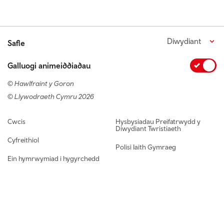
Diwydiant
Safle
Galluogi animeiddiadau
© Hawlfraint y Goron
© Llywodraeth Cymru 2026
Footer navigation
Cwcis
Hysbysiadau Preifatrwydd y
Diwydiant Twristiaeth
Cyfreithiol
Polisi Iaith Gymraeg
Ein hymrwymiad i hygyrchedd