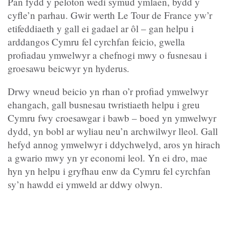
Pan fydd y peloton wedi symud ymlaen, bydd y
cyfle’n parhau. Gwir werth Le Tour de France yw’r
etifeddiaeth y gall ei gadael ar ôl – gan helpu i
arddangos Cymru fel cyrchfan feicio, gwella
profiadau ymwelwyr a chefnogi mwy o fusnesau i
groesawu beicwyr yn hyderus.
Drwy wneud beicio yn rhan o’r profiad ymwelwyr
ehangach, gall busnesau twristiaeth helpu i greu
Cymru fwy croesawgar i bawb – boed yn ymwelwyr
dydd, yn bobl ar wyliau neu’n archwilwyr lleol. Gall
hefyd annog ymwelwyr i ddychwelyd, aros yn hirach
a gwario mwy yn yr economi leol. Yn ei dro, mae
hyn yn helpu i gryfhau enw da Cymru fel cyrchfan
sy’n hawdd ei ymweld ar ddwy olwyn.