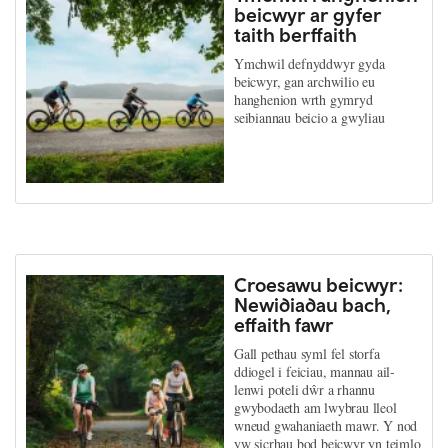
beicwyr ar gyfer
taith berffaith
Ymchwil defnyddwyr gyda
beicwyr, gan archwilio eu
hanghenion wrth gymryd
seibiannau beicio a gwyliau
Croesawu beicwyr:
Newidiadau bach,
effaith fawr
Gall pethau syml fel storfa
ddiogel i feiciau, mannau ail-
lenwi poteli dŵr a rhannu
gwybodaeth am lwybrau lleol
wneud gwahaniaeth mawr. Y nod
yw sicrhau bod beicwyr yn teimlo