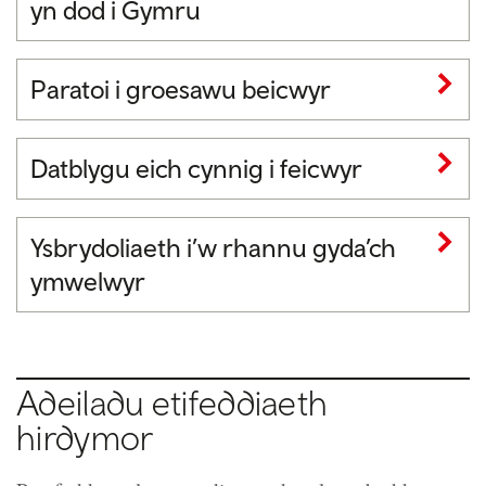
yn dod i Gymru
Paratoi i groesawu beicwyr
Datblygu eich cynnig i feicwyr
Ysbrydoliaeth i’w rhannu gyda’ch
ymwelwyr
Adeiladu etifeddiaeth
hirdymor