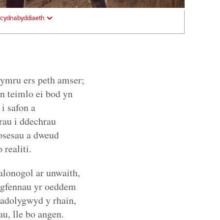
cydnabyddiaeth
ymru ers peth amser;
n teimlo ei bod yn
i safon a
rau i ddechrau
osesau a dweud
realiti.
lonogol ar unwaith,
dogfennau yr oeddem
 adolygwyd y rhain,
u, lle bo angen.