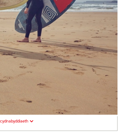
cydnabyddiaeth