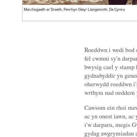
Marchogaeth ar Draeth, Penrhyn Gŵyr Llangennith, De Cymru
Roeddwn i wedi bod 
fel cwmni sy'n darpa
bwysig cael y stamp
gydnabyddir yn genedl
oherwydd roeddwn i'n
wrthym nad oeddem yn
Cawsom ein rhoi mew
ac yn onest iawn, ac
i'w darparu, megis G
gydag awgrymiadau ar