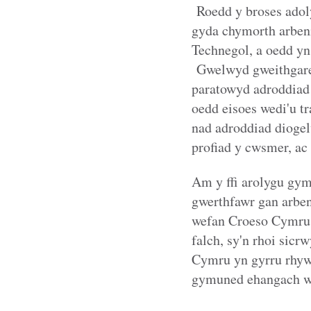
Roedd y broses adoly
gyda chymorth arben
Technegol, a oedd yn
Gwelwyd gweithgared
paratowyd adroddiad 
oedd eisoes wedi'u t
nad adroddiad dioge
profiad y cwsmer, ac
Am y ffi arolygu gym
gwerthfawr gan arben
wefan Croeso Cymru y
falch, sy'n rhoi sic
Cymru yn gyrru rhywfa
gymuned ehangach w