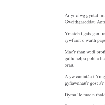
Ar yr olwg gyntaf, 
Gweithgareddau Antu
Ymateb i gais gan fu
rywfaint o waith papu
Mae'r rhan wedi prof
gallu helpu pobl a bu
orau.
A yw caniatáu i Ymgy
gyfiawnhau'r gost a'
Dyma lle mae'n rhaid