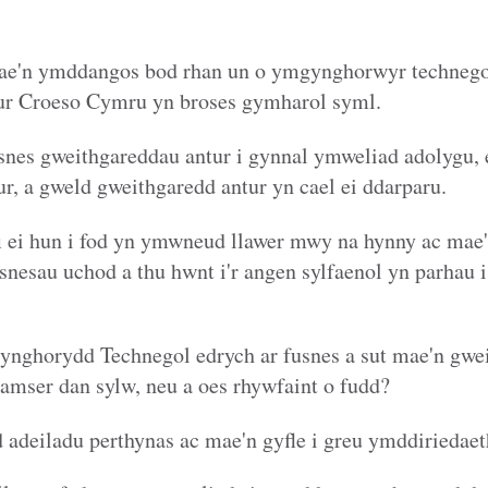
mae'n ymddangos bod rhan un o ymgynghorwyr techneg
r Croeso Cymru yn broses gymharol syml.
snes gweithgareddau antur i gynnal ymweliad adolygu,
r, a gweld gweithgaredd antur yn cael ei ddarparu.
i ei hun i fod yn ymwneud llawer mwy na hynny ac mae'
snesau uchod a thu hwnt i'r angen sylfaenol yn parhau i
nghorydd Technegol edrych ar fusnes a sut mae'n gwei
r amser dan sylw, neu a oes rhywfaint o fudd?
 adeiladu perthynas ac mae'n gyfle i greu ymddirieda