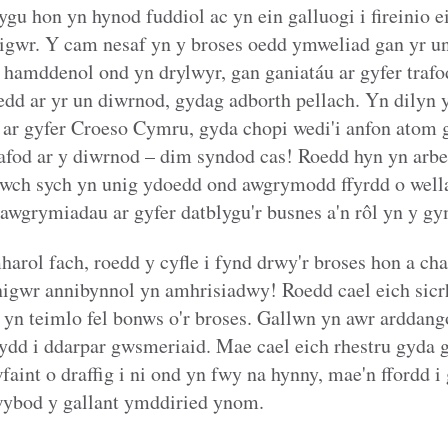
gu hon yn hynod fuddiol ac yn ein galluogi i fireinio 
igwr. Y cam nesaf yn y broses oedd ymweliad gan yr
 hamddenol ond yn drylwyr, gan ganiatáu ar gyfer trafo
d ar yr un diwrnod, gydag adborth pellach. Yn dilyn 
ar gyfer Croeso Cymru, gyda chopi wedi'i anfon atom 
rafod ar y diwrnod – dim syndod cas! Roedd hyn yn arb
lwch sych yn unig ydoedd ond awgrymodd ffyrdd o well
 awgrymiadau ar gyfer datblygu'r busnes a'n rôl yn y 
harol fach, roedd y cyfle i fynd drwy'r broses hon a c
igwr annibynnol yn amhrisiadwy! Roedd cael eich sicrha
n teimlo fel bonws o'r broses. Gallwn yn awr arddang
rwydd i ddarpar gwsmeriaid. Mae cael eich rhestru gyda
int o draffig i ni ond yn fwy na hynny, mae'n ffordd i 
ybod y gallant ymddiried ynom.