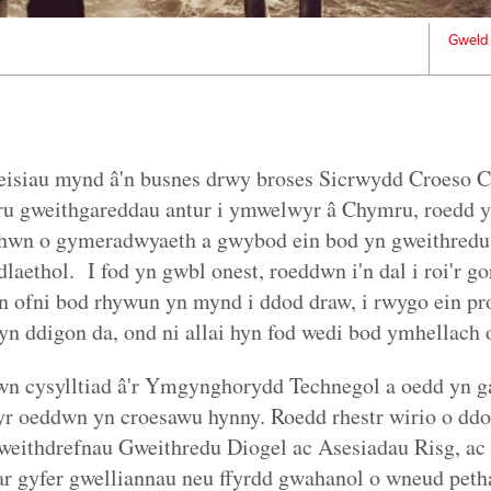
Gweld 
eisiau mynd â'n busnes drwy broses Sicrwydd Croeso C
ru gweithgareddau antur i ymwelwyr â Chymru, roedd y
 hwn o gymeradwyaeth a gwybod ein bod yn gweithredu 
aethol. I fod yn gwbl onest, roeddwn i'n dal i roi'r go
 ofni bod rhywun yn mynd i ddod draw, i rwygo ein pr
 ddigon da, ond ni allai hyn fod wedi bod ymhellach o 
n cysylltiad â'r Ymgynghorydd Technegol a oedd yn ga
 yr oeddwn yn croesawu hynny. Roedd rhestr wirio o d
weithdrefnau Gweithredu Diogel ac Asesiadau Risg, ac
 gyfer gwelliannau neu ffyrdd gwahanol o wneud petha