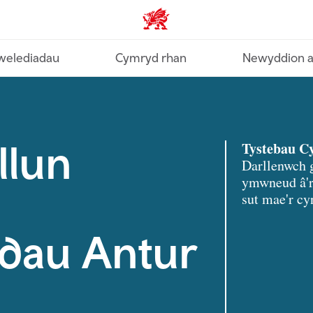
Diwydiant home
welediadau
Cymryd rhan
Newyddion a
llun
Tystebau C
Darllenwch 
ymwneud â'r
sut mae'r cy
dau Antur