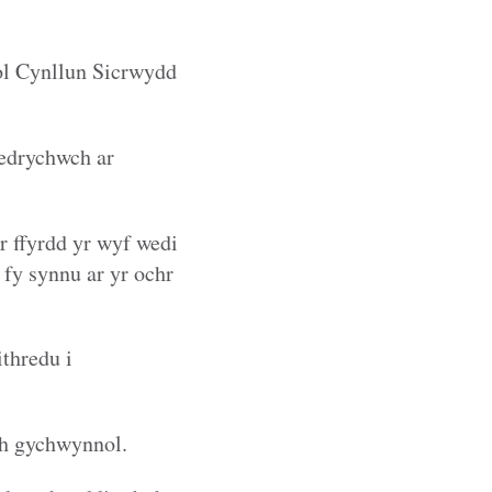
ol Cynllun Sicrwydd
 edrychwch ar
r ffyrdd yr wyf wedi
 fy synnu ar yr ochr
thredu i
eth gychwynnol.