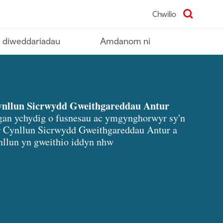
Chwilio
 diweddariadau
Amdanom ni
ynllun Sicrwydd Gweithgareddau Antur
gan ychydig o fusnesau ac ymgynghorwyr sy'n
 Cynllun Sicrwydd Gweithgareddau Antur a
nllun yn gweithio iddyn nhw