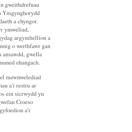
ein gweithdrefnau
 un Ymgynghorydd
daeth a chyngor.
yr ymweliad,
gydag argymhellion a
ennig o werthfawr gan
a ansawdd, gwella
gymuned ehangach.
hael mewnwelediad
u a'i restru ar
os ein sicrwydd yn
 gwefan Croeso
gyfoedion a'r