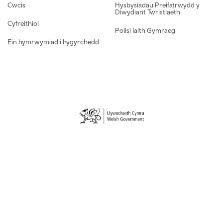
Footer navigation
Cwcis
Hysbysiadau Preifatrwydd y
Diwydiant Twristiaeth
Cyfreithiol
Polisi Iaith Gymraeg
Ein hymrwymiad i hygyrchedd