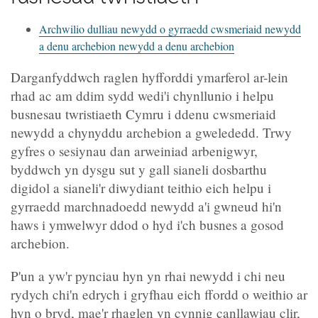
Archwilio dulliau newydd o gyrraedd cwsmeriaid newydd
a denu archebion newydd a denu archebion
Darganfyddwch raglen hyfforddi ymarferol ar-lein
rhad ac am ddim sydd wedi'i chynllunio i helpu
busnesau twristiaeth Cymru i ddenu cwsmeriaid
newydd a chynyddu archebion a gwelededd. Trwy
gyfres o sesiynau dan arweiniad arbenigwyr,
byddwch yn dysgu sut y gall sianeli dosbarthu
digidol a sianeli'r diwydiant teithio eich helpu i
gyrraedd marchnadoedd newydd a'i gwneud hi'n
haws i ymwelwyr ddod o hyd i'ch busnes a gosod
archebion.
P'un a yw'r pynciau hyn yn rhai newydd i chi neu
rydych chi'n edrych i gryfhau eich ffordd o weithio ar
hyn o bryd, mae'r rhaglen yn cynnig canllawiau clir,