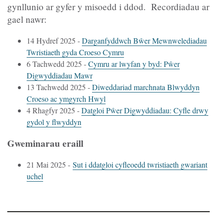
gynllunio ar gyfer y misoedd i ddod. Recordiadau ar
gael nawr:
14 Hydref 2025 -
Darganfyddwch Bŵer Mewnwelediadau
Twristiaeth gyda Croeso Cymru
6 Tachwedd 2025 -
Cymru ar lwyfan y byd: Pŵer
Digwyddiadau Mawr
13 Tachwedd 2025 -
Diweddariad marchnata Blwyddyn
Croeso ac ymgyrch Hwyl
4 Rhagfyr 2025 -
Datgloi Pŵer Digwyddiadau: Cyfle drwy
gydol y flwyddyn
Gweminarau eraill
21 Mai 2025 -
Sut i ddatgloi cyfleoedd twristiaeth gwariant
uchel