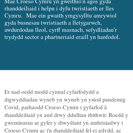
Mae Croeso Cymru yn gweithio'n agos gyda
rhanddeiliaid i helpu i dyfu twristiaeth er lles
Cymru. Mae ein gwaith ymgysylltu amrywiol
gyda busnesau twristiaeth a lletygarwch,
awdurdodau lleol, cyrff masnach, sefydliadau'r
trydydd sector a phartneriaid eraill yn hanfodol.
Er nad oedd modd cynnal cyfarfodydd a
digwyddiadau wyneb yn wyneb yn ystod pandemig
Covid, parhaodd Croeso Cymru i gyfarfod â
rhanddeiliaid yn aml drwy ddulliau rhithwir. Roedd y
gweminarau ar gyfer y diwydiant yn amhrisiadwy i
Croeso Cymru ac i'n rhanddeiliaid fel ei gilydd, ac