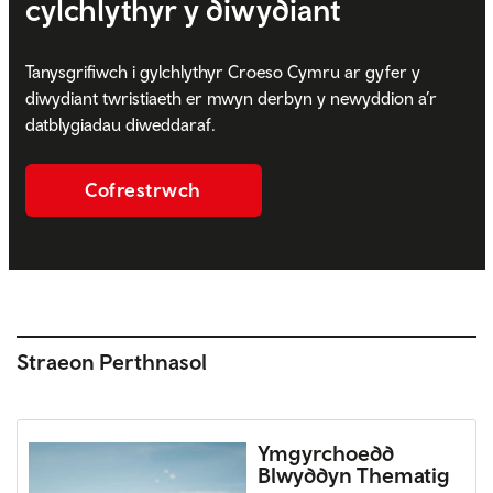
cylchlythyr y diwydiant
Tanysgrifiwch i gylchlythyr Croeso Cymru ar gyfer y
diwydiant twristiaeth er mwyn derbyn y newyddion a’r
datblygiadau diweddaraf.
Cofrestrwch
Straeon Perthnasol
Ymgyrchoedd
Blwyddyn Thematig