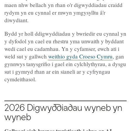
maen nhw bellach yn rhan o'r digwyddiadau craidd
rydym yn eu cynnal er mwyn ymgysylltu â'r
diwydiant.
Bydd yr holl ddigwyddiadau y bwriedir eu cynnal yn
y dyfodol yn cael eu rhestru yma unwaith y byddant
wedi cael eu cadarnhau. Yn y cyfamser, ewch ati i
weld sut y gallwch
weithio gyda Croeso Cymru
, gan
gynnwys tanysgrifio i gael ein cylchlythyrau, a dysgu
sut i gymryd rhan ar ein sianeli ar y cyfryngau
cymdeithasol.
2026 Digwyddiadau wyneb yn
wyneb
Galluogi eich busnes twristiaeth i elwa ar AI