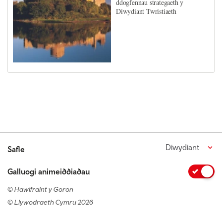
ddogfennau strategaeth y
Diwydiant Twristiaeth
Diwydiant
Safle
Galluogi animeiddiadau
© Hawlfraint y Goron
© Llywodraeth Cymru 2026