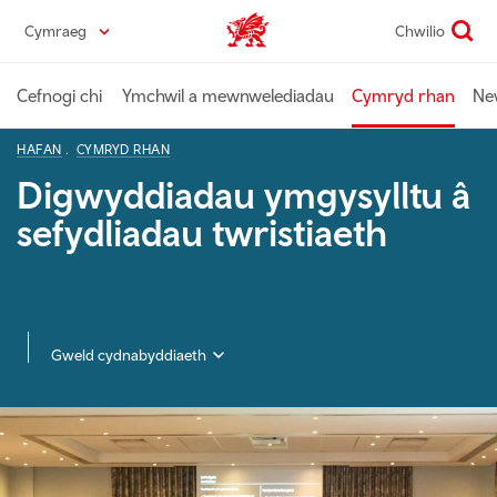
Skip
Cymraeg
Chwilio
Diwydiant home
to
main
content
Cefnogi chi
Ymchwil a mewnwelediadau
Cymryd rhan
Ne
HAFAN
CYMRYD RHAN
Digwyddiadau ymgysylltu â
sefydliadau twristiaeth
Gweld cydnabyddiaeth