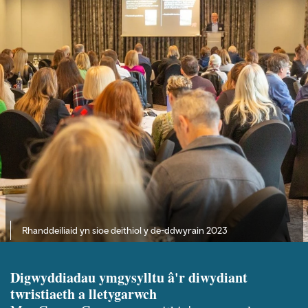
Rhanddeiliaid yn sioe deithiol y de-ddwyrain 2023
Digwyddiadau ymgysylltu â'r diwydiant
twristiaeth a lletygarwch