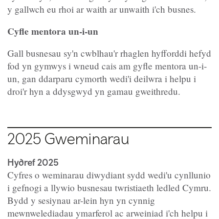
y gallwch eu rhoi ar waith ar unwaith i'ch busnes.
Cyfle mentora un-i-un
Gall busnesau sy'n cwblhau'r rhaglen hyfforddi hefyd
fod yn gymwys i wneud cais am gyfle mentora un-i-
un, gan ddarparu cymorth wedi'i deilwra i helpu i
droi'r hyn a ddysgwyd yn gamau gweithredu.
2025
Gweminarau
Hydref 2025
Cyfres o weminarau diwydiant sydd wedi'u cynllunio
i gefnogi a llywio busnesau twristiaeth ledled Cymru.
Bydd y sesiynau ar-lein hyn yn cynnig
mewnwelediadau ymarferol ac arweiniad i'ch helpu i