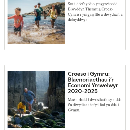
Sut i ddefnyddio ymgyrchoedd
Blwyddyn Thematig Croeso
Cymru i ymgysylltu â diwydiant a
defnyddwyr
Croeso i Gymru:
Blaenoriaethau i’r
Economi Ymwelwyr
2020-2025
Mae'n rhaid i dwristiaeth sy'n dda
i'n diwydiant hefyd fod yn dda i
Gymru.