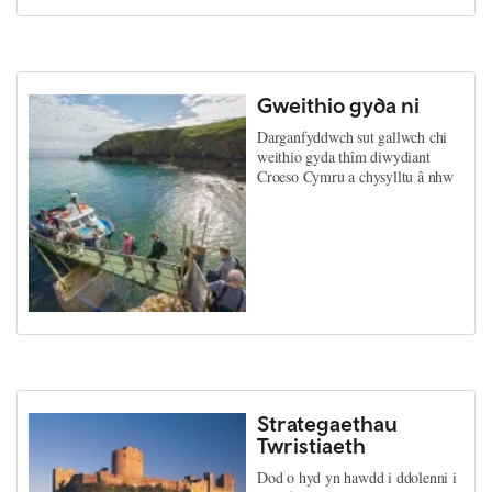
Gweithio gyda ni
Darganfyddwch sut gallwch chi
weithio gyda thîm diwydiant
Croeso Cymru a chysylltu â nhw
Strategaethau
Twristiaeth
Dod o hyd yn hawdd i ddolenni i