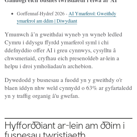
Gorffennaf-Hydref 2026 -
AI Ymarferol: Gweithdy
ymarferol am ddim | Diwydiant
Ymunwch â’n gweithdai wyneb yn wyneb ledled
Cymru i ddysgu ffyrdd ymarferol syml i chi
ddefnyddio offer AI i greu cynnwys, cysylltu â
chwsmeriaid, cryfhau eich presenoldeb ar-lein a
helpu i droi ymholiadau'n archebion.
Dywedodd y busnesau a fuodd yn y gweithdy o'r
blaen iddyn nhw weld cynnydd o 63% ar gyfartaledd
yn y traffig organig â'u gwefan.
Hyfforddiant ar-lein am ddim i
fusnesau twristiaeth